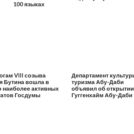
100 языках
огам VIII созыва
Департамент культур
я Бутина вошла в
туризма Абу-Даби
о наиболее активных
объявил об открытии
татов Госдумы
Гуггенхайм Абу-Даби
декабре 2026 года