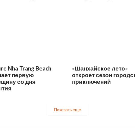
Дженнифер Лопес
re Nha Trang Beach
«Шанхайское лето»
чает первую
откроет сезон городс
щину со дня
приключений
ытия
Показать еще