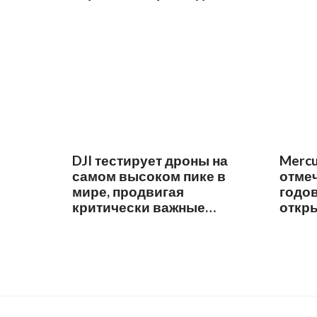
DJI тестирует дроны на
Mercu
самом высоком пике в
отме
мире, продвигая
годов
критически важные
откр
приложения для высотной
доставки,
картографирования и
исследований климата