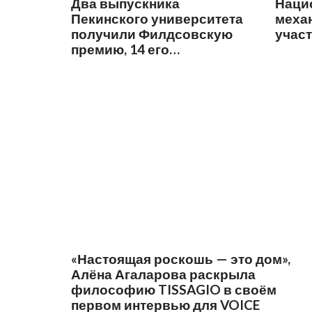
Два выпускника
Наци
Пекинского университета
меха
получили Филдсовскую
учас
премию, 14 его
выпускников выступают
на ICM 2026
«Настоящая роскошь — это дом»,
Алёна Агаларова раскрыла
философию TISSAGIO в своём
первом интервью для VOICE