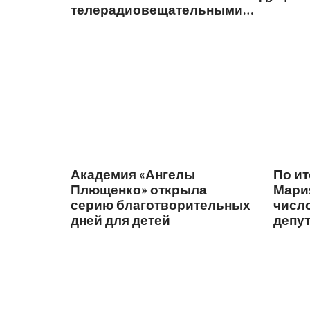
телерадиовещательными
компаниями
Академия «Ангелы
По ит
Плющенко» открыла
Мари
серию благотворительных
числ
дней для детей
депу