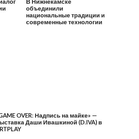
иалог
В Нижнекамске
ии
объединили
национальные традиции и
современные технологии
GAME OVER: Надпись на майке» —
ыставка Даши Ивашкиной (D.IVA) в
RTPLAY