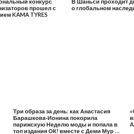
ональный конкурс
В Шаньси проходит д
низаторов прошел с
о глобальном наслед
тием KAMA TYRES
Три образа за день: как Анастасия
«
Барашкова‑Ионина покорила
в
парижскую Неделю моды и попала в
A
топ издания ОК! вместе с Деми Мур и