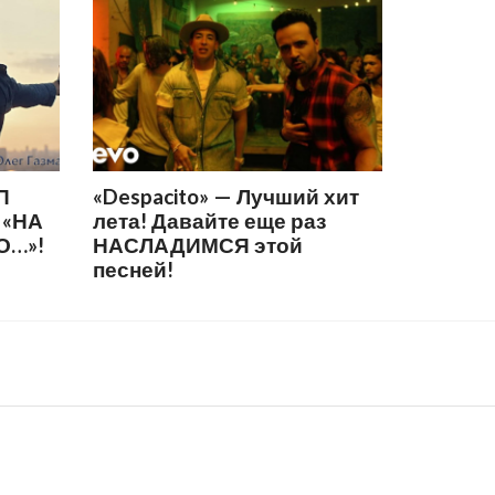
П
«Despacito» — Лучший хит
 «НА
лета! Давайте еще раз
О…»!
НАСЛАДИМСЯ этой
песней!