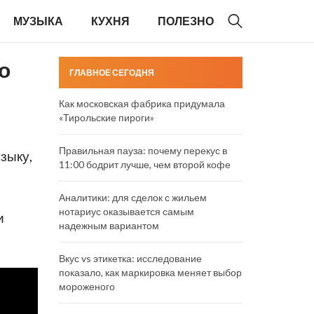
МУЗЫКА
КУХНЯ
ПОЛЕЗНО
о
ГЛАВНОЕ СЕГОДНЯ
Как московская фабрика придумала
«Тирольские пироги»
Правильная пауза: почему перекус в
узыку,
11:00 бодрит лучше, чем второй кофе
Аналитики: для сделок с жильем
нотариус оказывается самым
и
надежным вариантом
Вкус vs этикетка: исследование
показало, как маркировка меняет выбор
мороженого