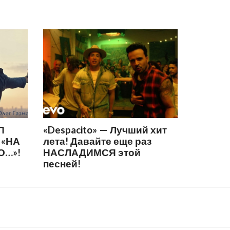
П
«Despacito» — Лучший хит
 «НА
лета! Давайте еще раз
О…»!
НАСЛАДИМСЯ этой
песней!