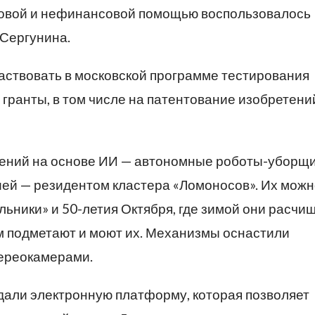
совой и нефинансовой помощью воспользовалось
 Сергунина.
частвовать в московской программе тестирования
гранты, в том числе на патентование изобретени
шений на основе ИИ — автономные роботы-уборщ
ией — резидентом кластера «Ломоносов». Их мож
ольники» и 50-летия Октября, где зимой они расчи
ом подметают и моют их. Механизмы оснастили
тереокамерами.
дали электронную платформу, которая позволяет