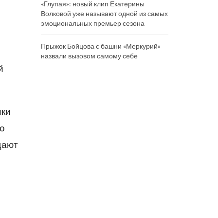
«Глупая»: новый клип Екатерины
Волковой уже называют одной из самых
эмоциональных премьер сезона
Прыжок Бойцова с башни «Меркурий»
назвали вызовом самому себе
й
ики
но
щают