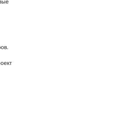
евые
ов.
роект