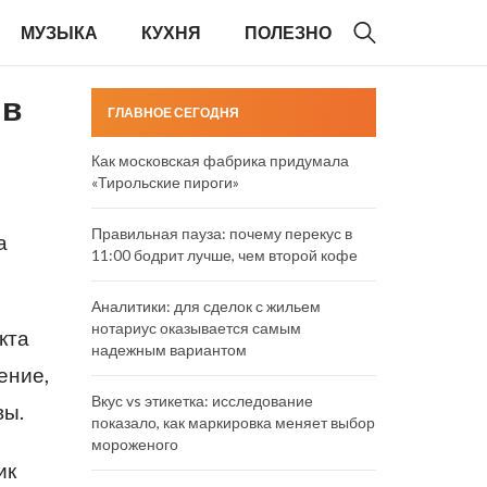
МУЗЫКА
КУХНЯ
ПОЛЕЗНО
 в
ГЛАВНОЕ СЕГОДНЯ
Как московская фабрика придумала
«Тирольские пироги»
Правильная пауза: почему перекус в
а
11:00 бодрит лучше, чем второй кофе
Аналитики: для сделок с жильем
нотариус оказывается самым
кта
надежным вариантом
ение,
Вкус vs этикетка: исследование
вы.
показало, как маркировка меняет выбор
мороженого
ик