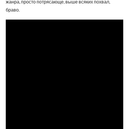
жанра, просто потрясающе, выше всяких похвал,
браво.