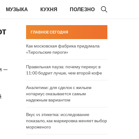
МУЗЫКА
КУХНЯ
ПОЛЕЗНО
от
ГЛАВНОЕ СЕГОДНЯ
Как московская фабрика придумала
«Тирольские пироги»
Правильная пауза: почему перекус в
и —
11:00 бодрит лучше, чем второй кофе
Аналитики: для сделок с жильем
нотариус оказывается самым
й
надежным вариантом
Вкус vs этикетка: исследование
показало, как маркировка меняет выбор
мороженого