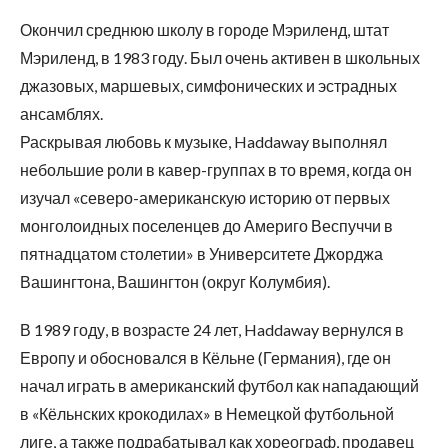
Окончил среднюю школу в городе Мэриленд, штат
Мэриленд, в 1983 году. Был очень активен в школьных
джазовых, маршевых, симфонических и эстрадных
ансамблях.
Раскрывая любовь к музыке, Haddaway выполнял
небольшие роли в кавер-группах в то время, когда он
изучал «северо-американскую историю от первых
монголоидных поселенцев до Америго Веспуччи в
пятнадцатом столетии» в Университете Джорджа
Вашингтона, Вашингтон (округ Колумбия).
В 1989 году, в возрасте 24 лет, Haddaway вернулся в
Европу и обосновался в Кёльне (Германия), где он
начал играть в американский футбол как нападающий
в «Кёльнских крокодилах» в Немецкой футбольной
лиге, а также подрабатывал как хореограф, продавец