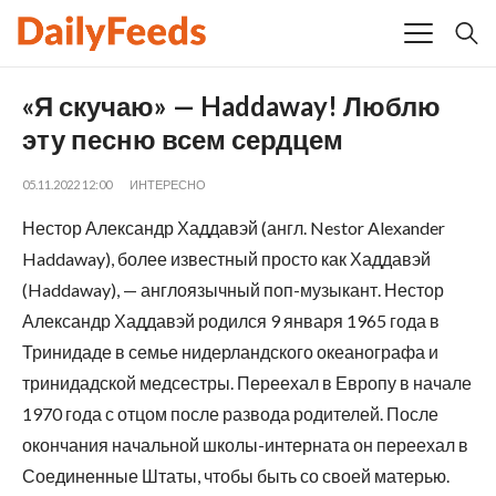
«Я скучаю» — Haddaway! Люблю
эту песню всем сердцем
05.11.2022 12:00
ИНТЕРЕСНО
Нестор Александр Хаддавэй (англ. Nestor Alexander
Haddaway), более известный просто как Хаддавэй
(Haddaway), — англоязычный поп-музыкант. Нестор
Александр Хаддавэй родился 9 января 1965 года в
Тринидаде в семье нидерландского океанографа и
тринидадской медсестры. Переехал в Европу в начале
1970 года с отцом после развода родителей. После
окончания начальной школы-интерната он переехал в
Соединенные Штаты, чтобы быть со своей матерью.