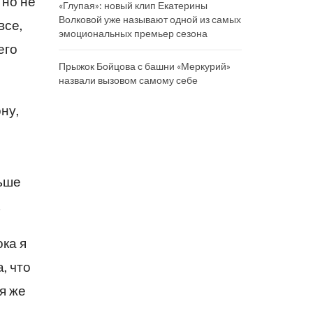
 но не
«Глупая»: новый клип Екатерины
Волковой уже называют одной из самых
все,
эмоциональных премьер сезона
его
Прыжок Бойцова с башни «Меркурий»
назвали вызовом самому себе
ну,
льше
.
ока я
, что
ая же