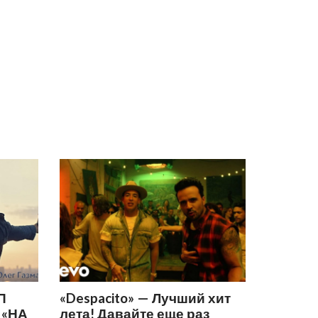
П
«Despacito» — Лучший хит
 «НА
лета! Давайте еще раз