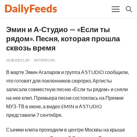
Эмин и А-Студио — «Если ты
рядом». Песня, которая прошла
сквозь время
05.08.2023 1:00
ИНТЕРЕСНО
В марте Эмин Агаларов и группа А’STUDIO сообщили,
что готовят для поклонников сюрприз. Артисты
записали совместную песню «Если ты рядом» и сняли
на нее клип. Премьера песни состоялась на Премии
МУЗ-ТВ в июне, а видео EMIN и А’STUDIO
представили 7 сентября.
Съемки клипа проходили в центре Москвы на крыше