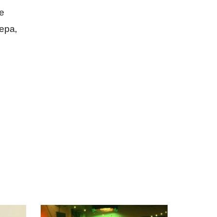
е
ера,