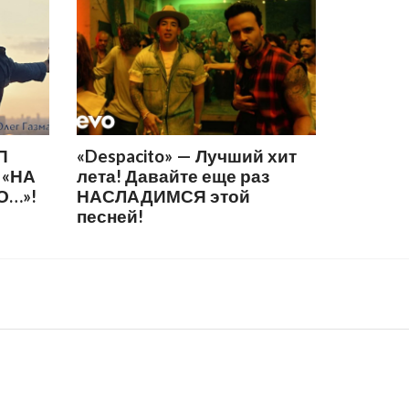
П
«Despacito» — Лучший хит
 «НА
лета! Давайте еще раз
О…»!
НАСЛАДИМСЯ этой
песней!