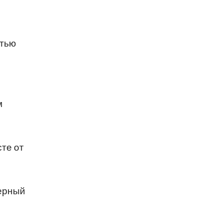
стью
м
те от
перный