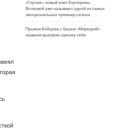
«Глупая»: новый клип Екатерины
Волковой уже называют одной из самых
эмоциональных премьер сезона
Прыжок Бойцова с башни «Меркурий»
назвали вызовом самому себе
звеял
оторая
сь
сткой