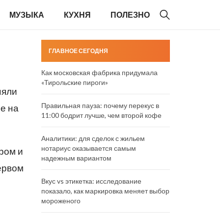
МУЗЫКА
КУХНЯ
ПОЛЕЗНО
ГЛАВНОЕ СЕГОДНЯ
Как московская фабрика придумала
«Тирольские пироги»
няли
Правильная пауза: почему перекус в
е на
11:00 бодрит лучше, чем второй кофе
Аналитики: для сделок с жильем
нотариус оказывается самым
ром и
надежным вариантом
ервом
Вкус vs этикетка: исследование
показало, как маркировка меняет выбор
мороженого