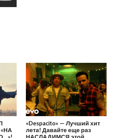
П
«Despacito» — Лучший хит
 «НА
лета! Давайте еще раз
О…»!
НАСЛАДИМСЯ этой