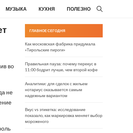
МУЗЫКА
КУХНЯ
ПОЛЕЗНО
ет
ГЛАВНОЕ СЕГОДНЯ
Как московская фабрика придумала
«Тирольские пироги»
Правильная пауза: почему перекус в
ив во
11:00 бодрит лучше, чем второй кофе
Аналитики: для сделок с жильем
нотариус оказывается самым
да не
надежным вариантом
рение
Вкус vs этикетка: исследование
показало, как маркировка меняет выбор
мороженого
роль