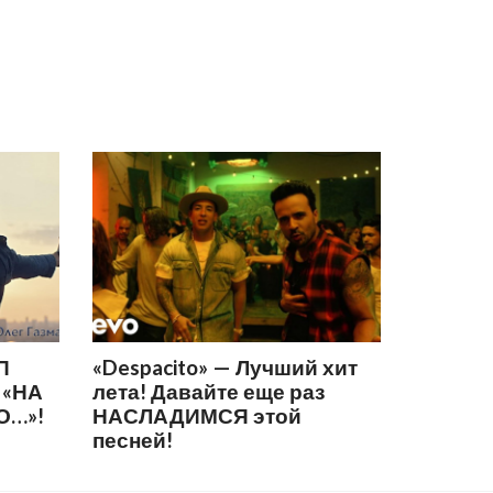
П
«Despacito» — Лучший хит
 «НА
лета! Давайте еще раз
О…»!
НАСЛАДИМСЯ этой
песней!