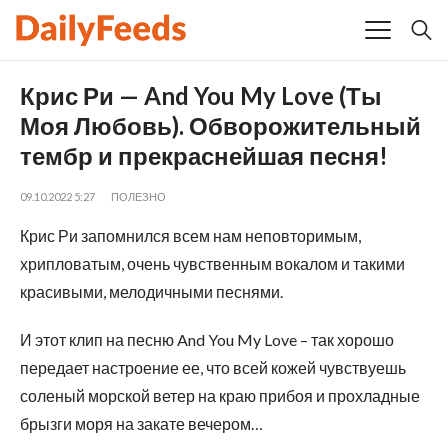
Крис Ри — And You My Love (Ты
Моя Любовь). Обворожительный
тембр и прекраснейшая песня!
09.10.2022 5:27
ПОЛЕЗНО
Крис Ри запомнился всем нам неповторимым,
хрипловатым, очень чувственным вокалом и такими
красивыми, мелодичными песнями.
И этот клип на песню And You My Love – так хорошо
передает настроение ее, что всей кожей чувствуешь
соленый морской ветер на краю прибоя и прохладные
брызги моря на закате вечером…