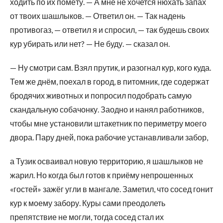
ходить по их помёту. — А мне не хочется нюхать запах
от твоих шашлыков. — Ответил он. — Так надень
противогаз, — ответил я и спросил, — так будешь своих
кур убирать или нет? — Не буду. — сказал он.
— Ну смотри сам. Взял прутик, и разогнал кур, кого куда.
Тем же днём, поехал в город, в питомник, где содержат
бродячих животных и попросил подобрать самую
скандальную собачонку. Заодно и нанял работников,
чтобы мне установили штакетник по периметру моего
двора. Пару дней, пока рабочие устанавливали забор,
а Тузик осваивал новую территорию, я шашлыков не
жарил. Но когда был готов к приёму непрошенных
«гостей» зажёг угли в мангале. Заметил, что сосед гонит
кур к моему забору. Куры сами преодолеть
препятствие не могли, тогда сосед стал их