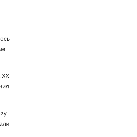
десь
ые
 XX
ния
азу
тали