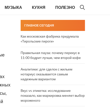
МУЗЫКА
КУХНЯ
ПОЛЕЗНО
ГЛАВНОЕ СЕГОДНЯ
Как московская фабрика придумала
«Тирольские пироги»
Правильная пауза: почему перекус в
ые
11:00 бодрит лучше, чем второй кофе
Аналитики: для сделок с жильем
нотариус оказывается самым
ах
надежным вариантом
ужных
Вкус vs этикетка: исследование
сы,
показало, как маркировка меняет выбор
мороженого
ий