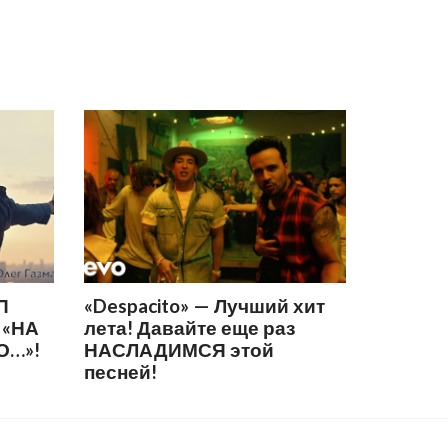
П
«Despacito» — Лучший хит
 «НА
лета! Давайте еще раз
О…»!
НАСЛАДИМСЯ этой
песней!