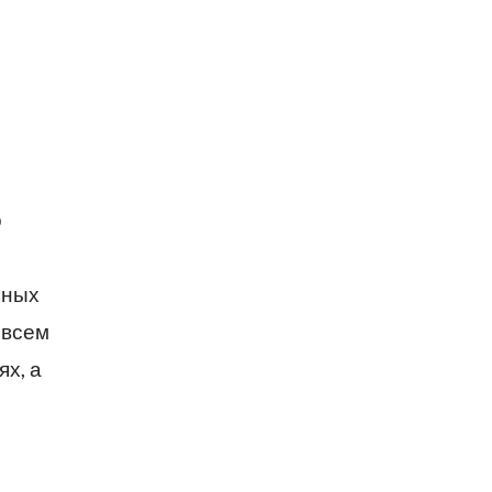
о
зных
 всем
х, а