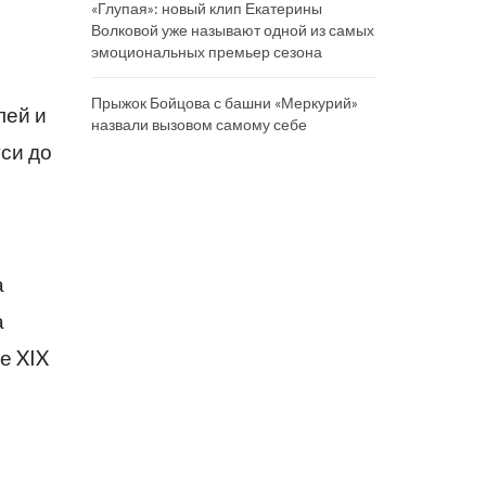
«Глупая»: новый клип Екатерины
Волковой уже называют одной из самых
эмоциональных премьер сезона
Прыжок Бойцова с башни «Меркурий»
лей и
назвали вызовом самому себе
си до
а
а
е XIX