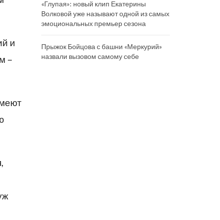
«Глупая»: новый клип Екатерины
Волковой уже называют одной из самых
эмоциональных премьер сезона
ий и
Прыжок Бойцова с башни «Меркурий»
назвали вызовом самому себе
м –
имеют
ю
,
уж