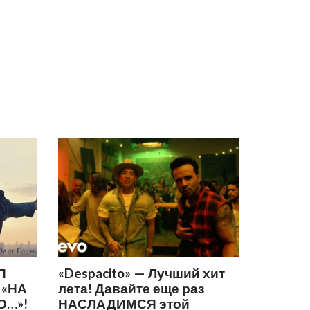
П
«Despacito» — Лучший хит
 «НА
лета! Давайте еще раз
О…»!
НАСЛАДИМСЯ этой