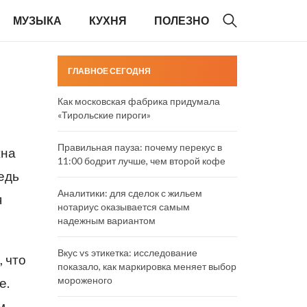
МУЗЫКА
КУХНЯ
ПОЛЕЗНО
ГЛАВНОЕ СЕГОДНЯ
Как московская фабрика придумала
«Тирольские пироги»
Правильная пауза: почему перекус в
жна
11:00 бодрит лучше, чем второй кофе
едь
Аналитики: для сделок с жильем
я
нотариус оказывается самым
надежным вариантом
Вкус vs этикетка: исследование
 что
показало, как маркировка меняет выбор
мороженого
е.
м