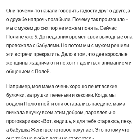
Они почему-то начали говорить гадости друг о друге, а
о дружбе напрочь позабыли. Почему так произошло –
мы с мужем до сих пор не можем понять. Сейчас
Полине уже 5. До недавних времен свои выходные она
провожала с бабулями. Но потом мы с мужем решили
эти встречи прекратить. Дело в том, что две взрослые
женщины жадничают и не хотят делиться вниманием и
общением с Полей.
Например, моя мама очень хорошо печет всякие
булочки, ватрушки, печеньки и кексики. Когда мы
водили Полю к ней, и они оставались наедине, мама
пичкала внучку всем этим добром, параллельно
проговаривая: «Вот, видишь, я для тебя стараюсь, пеку,
а бабушка Женя все готовое покупает. Это потому что
она тебя не любит, вот и не старается.».