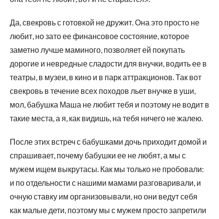
Да, свекровь с готовкой не дружит. Она это просто не
любит, но зато ее финансовое состояние, которое
заметно лучше маминого, позволяет ей покупать
дорогие и невредные сладости для внучки, водить ее в
театры, в музеи, в кино и в парк аттракционов. Так вот
свекровь в течение всех походов льет внучке в уши,
мол, бабушка Маша не любит тебя и поэтому не водит в
такие места, а я, как видишь, на тебя ничего не жалею.
После этих встреч с бабушками дочь приходит домой и
спрашивает, почему бабушки ее не любят, а мы с
мужем ищем выкрутасы. Как мы только не пробовали:
и по отдельности с нашими мамами разговаривали, и
очную ставку им организовывали, но они ведут себя
как малые дети, поэтому мы с мужем просто запретили