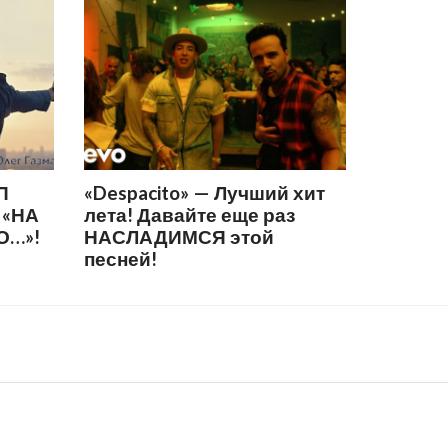
П
«Despacito» — Лучший хит
 «НА
лета! Давайте еще раз
О…»!
НАСЛАДИМСЯ этой
песней!