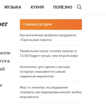
МУЗЫКА
КУХНЯ
ПОЛЕЗНО
er
ГЛАВНОЕ СЕГОДНЯ
Как московская фабрика придумала
«Тирольские пироги»
Правильная пауза: почему перекус в
челли
11:00 бодрит лучше, чем второй кофе
тся в
Аналитики: для сделок с жильем
ней
нотариус оказывается самым
надежным вариантом
и
Вкус vs этикетка: исследование
показало, как маркировка меняет выбор
мороженого