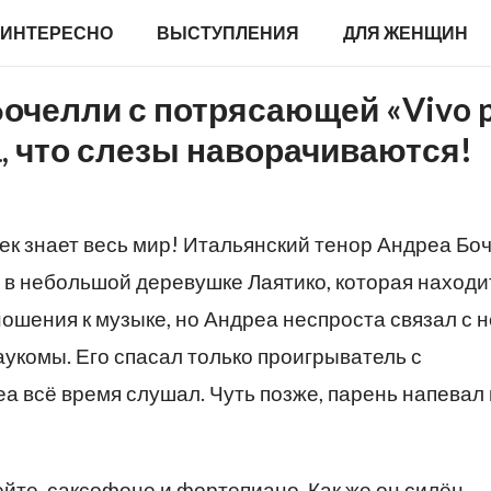
ИНТЕРЕСНО
ВЫСТУПЛЕНИЯ
ДЛЯ ЖЕНЩИН
очелли с потрясающей «Vivo p
а, что слезы наворачиваются!
ек знает весь мир! Итальянский тенор Андреа Бо
а в небольшой деревушке Лаятико, которая находи
ошения к музыке, но Андреа неспроста связал с 
лаукомы. Его спасал только проигрыватель с
а всё время слушал. Чуть позже, парень напевал 
ейте, саксофоне и фортепиано. Как же он силён