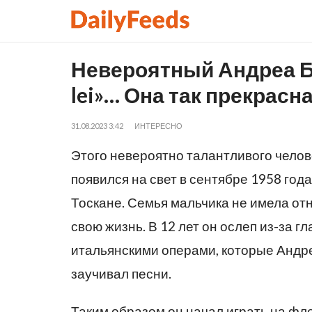
Невероятный Андреа Б
lei»… Она так прекрасн
31.08.2023 3:42
ИНТЕРЕСНО
Этого невероятно талантливого челов
появился на свет в сентябре 1958 год
Тоскане. Семья мальчика не имела отн
свою жизнь. В 12 лет он ослеп из-за г
итальянскими операми, которые Андре
заучивал песни.
Таким образом он начал играть на фл