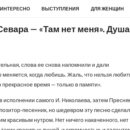
ИНТЕРЕСНО
ВЫСТУПЛЕНИЯ
ДЛЯ ЖЕНЩИН
Севара — «Там нет меня». Душа
тельная, слова ее снова напомнили и дали
р меняется, когда любишь. Жаль, что нельзя любит
о прекрасное время — только в памяти».
в исполнении самого И. Николаева, затем Пресня
позитор-песенник, но шедевром эту песню сдела
оим красивым нутром. Нет ничего накаченного, нет
 таких красивых душой, и скромностью, и таланто