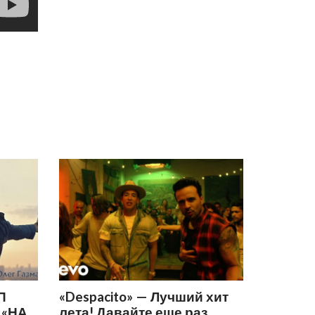
П
«Despacito» — Лучший хит
 «НА
лета! Давайте еще раз