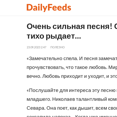
Очень сильная песня! 
тихо рыдает…
23.09.2023 2:47
ПОЛЕЗНО
«Замечательно спела. И песня замеча
прочувствовать, что такое любовь. Ми
вечно. Любовь приходит и уходит, и эт
«Послушайте для интереса эту песню 
младшего. Николаев талантливый ком
Севара. Она поет, как дышит, всем св
сексапила напоказ… Когда уже именно