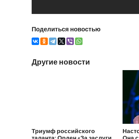
Поделиться новостью
Другие новости
Триумф российского
Наст
таланта: Орден «За заслуги
Она 