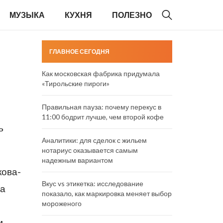
МУЗЫКА
КУХНЯ
ПОЛЕЗНО
ГЛАВНОЕ СЕГОДНЯ
Как московская фабрика придумала
«Тирольские пироги»
Правильная пауза: почему перекус в
11:00 бодрит лучше, чем второй кофе
ь
Аналитики: для сделок с жильем
нотариус оказывается самым
надежным вариантом
кова-
Вкус vs этикетка: исследование
ла
показало, как маркировка меняет выбор
мороженого
м