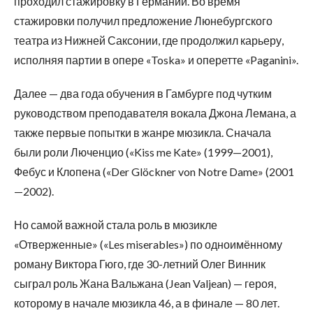
проходил стажировку в Германии. Во время
стажировки получил предложение Люнебургского
театра из Нижней Саксонии, где продолжил карьеру,
исполняя партии в опере «Toska» и оперетте «Paganini».
Далее — два года обучения в Гамбурге под чутким
руководством преподавателя вокала Джона Лемана, а
также первые попытки в жанре мюзикла. Сначала
были роли Люченцио («Kiss me Kate» (1999—2001),
Фебус и Клопена («Der Glöckner von Notre Dame» (2001
—2002).
Но самой важной стала роль в мюзикле
«Отверженные» («Les miserables») по одноимённому
роману Виктора Гюго, где 30-летний Олег Винник
сыграл роль Жана Вальжана (Jean Valjean) — героя,
которому в начале мюзикла 46, а в финале — 80 лет.