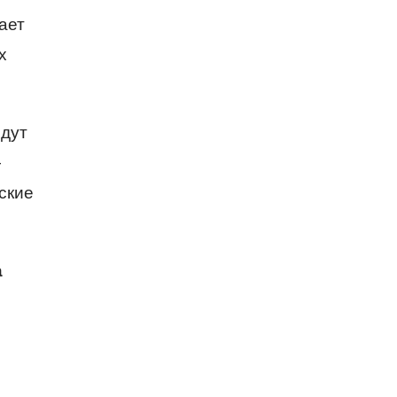
шает
х
йдут
—
ские
а