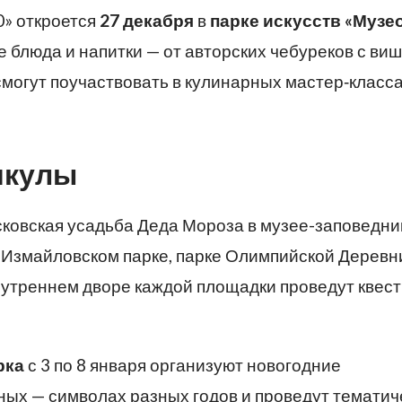
0» откроется
27 декабря
в
парке искусств «Музе
 блюда и напитки — от авторских чебуреков с ви
смогут поучаствовать в кулинарных мастер‑класс
икулы
сковская усадьба Деда Мороза
в музее-заповедни
 Измайловском парке, парке Олимпийской Деревн
нутреннем дворе каждой площадки проведут квест
рка
с 3 по 8 января организуют новогодние
ных — символах разных годов и проведут тематич