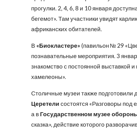
прогулки. 2, 4, 6, 8 и 10 января дост
бегемот». Там участники увидят карли
африканских обитателей.
В
«Биокластере»
(павильон № 29 «Цв
познавательные мероприятия. 3 января
знакомство с постоянной выставкой и
хамелеоны».
Столичные музеи также подготовили 
Церетели
состоятся «Разговоры под е
а в
Государственном музее оборон
сказка», действие которого разворачив