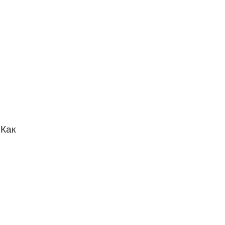
х
«Как