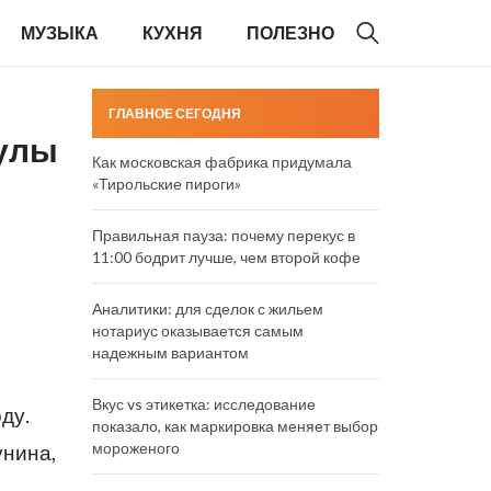
МУЗЫКА
КУХНЯ
ПОЛЕЗНО
ГЛАВНОЕ СЕГОДНЯ
кулы
Как московская фабрика придумала
«Тирольские пироги»
Правильная пауза: почему перекус в
11:00 бодрит лучше, чем второй кофе
Аналитики: для сделок с жильем
нотариус оказывается самым
надежным вариантом
Вкус vs этикетка: исследование
ду.
показало, как маркировка меняет выбор
мороженого
унина,