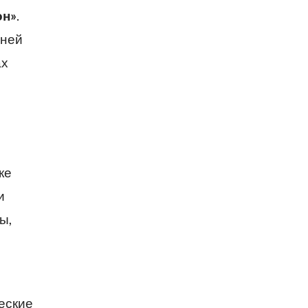
он»
.
шней
ах
ке
и
ы,
еские