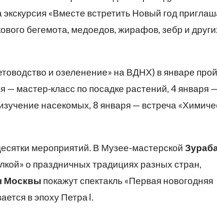
упна экскурсия «Вместе встретить Новый год пригла
кового бегемота, медоедов, жирафов, зебр и други
етоводство и озеленение» на ВДНХ) в январе про
 — мастер‑класс по посадке растений, 4 января 
 изучение насекомых, 8 января — встреча «Химиче
десятки мероприятий. В Музее-мастерской
Зураб
лкой» о праздничных традициях разных стран,
ы Москвы
покажут спектакль «Первая новогодняя
ается в эпоху Петра I.