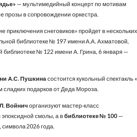
ядье»
— мультимедийный концерт по мотивам
ие прозы в сопровождении оркестра.
е приключения снеговиков» пройдет в нескольки
альной библиотеке № 197 имени А.А. Ахматовой,
 библиотеке № 122 имени А. Грина, 6 января —
ни А.С. Пушкина
состоится кукольный спектакль 
м сладких подарков от Деда Мороза.
Л
. Войнич
организуют мастер‑класс
 эпоксидной смолы, а в
библиотеке
№
100
—
 символа 2026 года.