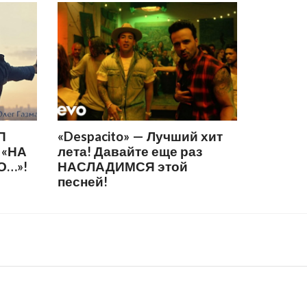
П
«Despacito» — Лучший хит
 «НА
лета! Давайте еще раз
О…»!
НАСЛАДИМСЯ этой
песней!