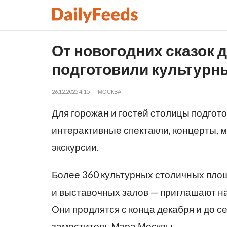
От новогодних сказок 
подготовили культурн
26.12.2025 4:15
МОСКВА
Для горожан и гостей столицы подго
интерактивные спектакли, концерты, м
экскурсии.
Более 360 культурных столичных площ
и выставочных залов — приглашают н
Они продлятся с конца декабря и до 
заместитель Мэра Москвы.