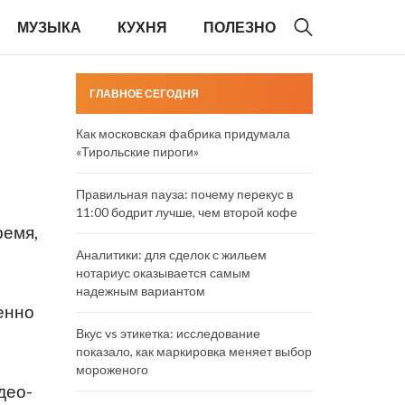
МУЗЫКА
КУХНЯ
ПОЛЕЗНО
ГЛАВНОЕ СЕГОДНЯ
Как московская фабрика придумала
«Тирольские пироги»
Правильная пауза: почему перекус в
11:00 бодрит лучше, чем второй кофе
ремя,
Аналитики: для сделок с жильем
нотариус оказывается самым
надежным вариантом
енно
Вкус vs этикетка: исследование
показало, как маркировка меняет выбор
мороженого
део-