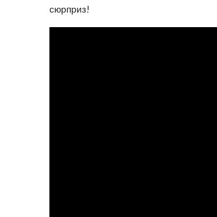
сюрприз!