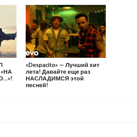
П
«Despacito» — Лучший хит
 «НА
лета! Давайте еще раз
О…»!
НАСЛАДИМСЯ этой
песней!