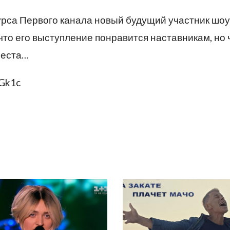
урса Первого канала новый будущий участник шоу
 что его выступление понравится наставникам, но
места…
WGk1c