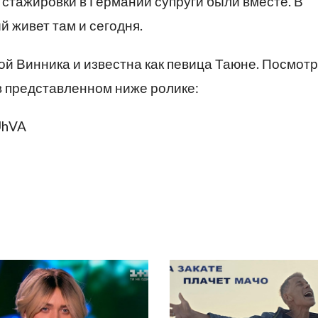
 стажировки в Германии супруги были вместе. В
й живет там и сегодня.
ой Винника и известна как певица Таюне. Посмот
в представленном ниже ролике:
UhVA