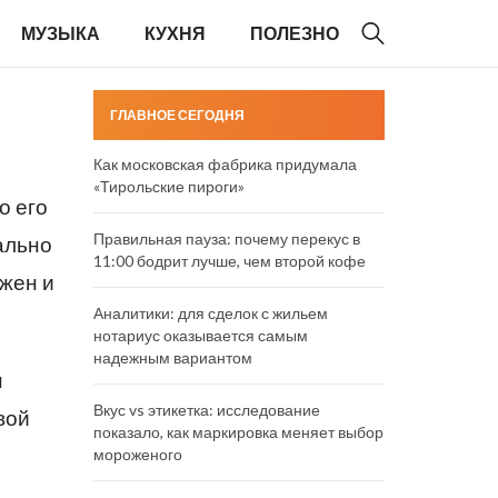
МУЗЫКА
КУХНЯ
ПОЛЕЗНО
ГЛАВНОЕ СЕГОДНЯ
Как московская фабрика придумала
«Тирольские пироги»
о его
Правильная пауза: почему перекус в
ально
11:00 бодрит лучше, чем второй кофе
 жен и
Аналитики: для сделок с жильем
нотариус оказывается самым
надежным вариантом
н
Вкус vs этикетка: исследование
вой
показало, как маркировка меняет выбор
мороженого