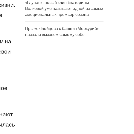
«Глупая»: новый клип Екатерины
жизни.
Волковой уже называют одной из самых
е
эмоциональных премьер сезона
Прыжок Бойцова с башни «Меркурий»
назвали вызовом самому себе
м на
свои
ное
знают
чилась