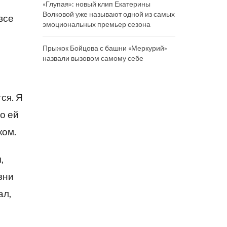
«Глупая»: новый клип Екатерины
Волковой уже называют одной из самых
все
эмоциональных премьер сезона
Прыжок Бойцова с башни «Меркурий»
назвали вызовом самому себе
ся. Я
но ей
ком.
,
зни
ал,