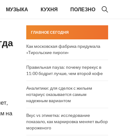
МУЗЫКА
КУХНЯ
ПОЛЕЗНО
ГЛАВНОЕ СЕГОДНЯ
гда
Как московская фабрика придумала
«Тирольские пироги»
Правильная пауза: почему перекус в
11:00 бодрит лучше, чем второй кофе
Аналитики: для сделок с жильем
нотариус оказывается самым
надежным вариантом
ет,
ам на
Вкус vs этикетка: исследование
показало, как маркировка меняет выбор
мороженого