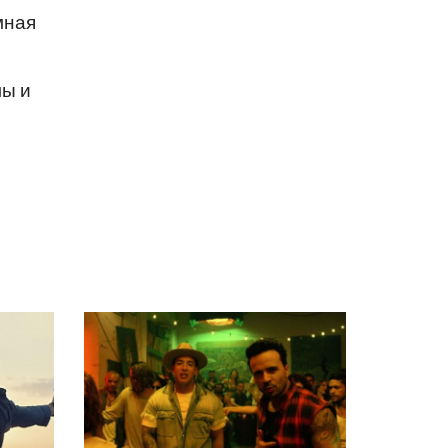
мная
мы и