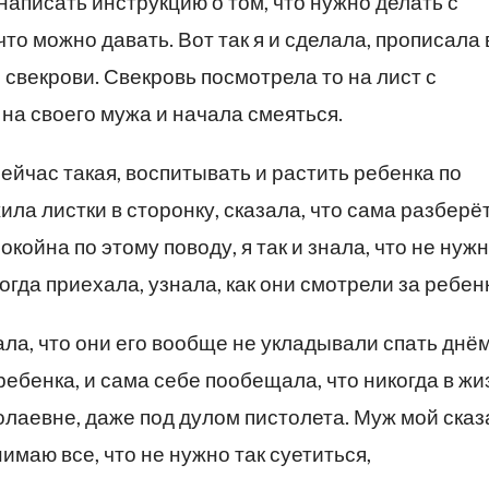
 написать инструкцию о том, что нужно делать с
 что можно давать. Вот так я и сделала, прописала 
о свекрови. Свекровь посмотрела то на лист с
 на своего мужа и начала смеяться.
сейчас такая, воспитывать и растить ребенка по
ла листки в сторонку, сказала, что сама разберёт
окойна по этому поводу, я так и знала, что не нуж
когда приехала, узнала, как они смотрели за ребен
ала, что они его вообще не укладывали спать днём
ребенка, и сама себе пообещала, что никогда в жи
лаевне, даже под дулом пистолета. Муж мой сказ
имаю все, что не нужно так суетиться,