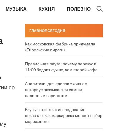
МУЗЫКА
КУХНЯ
ПОЛЕЗНО
ГЛАВНОЕ СЕГОДНЯ
а
Как московская фабрика придумала
«Тирольские пироги»
Правильная пауза: почему перекус в
11:00 бодрит лучше, чем второй кофе
а
Аналитики: для сделок с жильем
гии со
нотариус оказывается самым
надежным вариантом
Вкус vs этикетка: исследование
показало, как маркировка меняет выбор
мороженого
ому