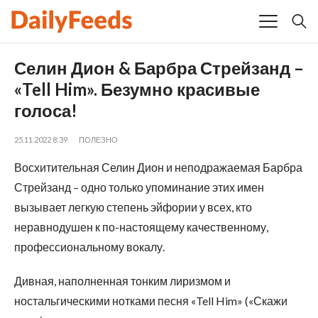
Селин Дион & Барбра Стрейзанд –
«Tell Him». Безумно красивые
голоса!
25.11.2022 8:39
ПОЛЕЗНО
Восхитительная Селин Дион и неподражаемая Барбра
Стрейзанд – одно только упоминание этих имен
вызывает легкую степень эйфории у всех, кто
неравнодушен к по-настоящему качественному,
профессиональному вокалу.
Дивная, наполненная тонким лиризмом и
ностальгическими нотками песня «Tell Him» («Скажи