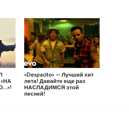
П
«Despacito» — Лучший хит
 «НА
лета! Давайте еще раз
О…»!
НАСЛАДИМСЯ этой
песней!