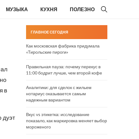
МУЗЫКА
КУХНЯ
ПОЛЕЗНО
ГЛАВНОЕ СЕГОДНЯ
Как московская фабрика придумала
«Тирольские пироги»
Правильная пауза: почему перекус в
нал
11:00 бодрит лучше, чем второй кофе
чно
Аналитики: для сделок с жильем
я в
нотариус оказывается самым
надежным вариантом
Вкус vs этикетка: исследование
о дуэт
показало, как маркировка меняет выбор
мороженого