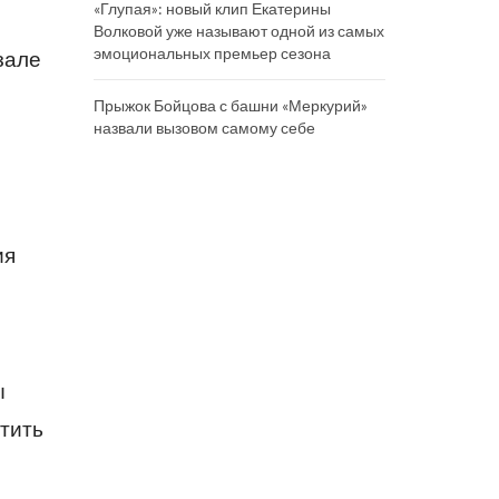
«Глупая»: новый клип Екатерины
Волковой уже называют одной из самых
эмоциональных премьер сезона
зале
Прыжок Бойцова с башни «Меркурий»
назвали вызовом самому себе
ия
ы
тить