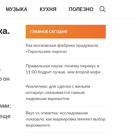
МУЗЫКА
КУХНЯ
ПОЛЕЗНО
ка.
ГЛАВНОЕ СЕГОДНЯ
Как московская фабрика придумала
«Тирольские пироги»
Правильная пауза: почему перекус в
.
11:00 бодрит лучше, чем второй кофе
о он
Аналитики: для сделок с жильем
нотариус оказывается самым
надежным вариантом
ами:
Вкус vs этикетка: исследование
 еще
показало, как маркировка меняет выбор
мороженого