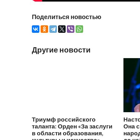
Поделиться новостью
Другие новости
Триумф российского
Наст
таланта: Орден «За заслуги
Она 
в области образования,
народ
культуры и искусства»
до не