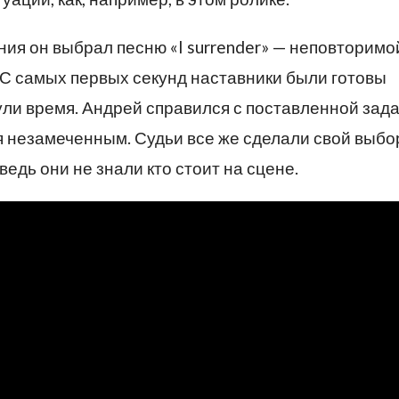
ия он выбрал песню «I surrender» — неповторимо
С самых первых секунд наставники были готовы
нули время. Андрей справился с поставленной зад
ся незамеченным. Судьи все же сделали свой выбо
едь они не знали кто стоит на сцене.