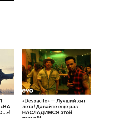
П
«Despacito» — Лучший хит
 «НА
лета! Давайте еще раз
О…»!
НАСЛАДИМСЯ этой
песней!