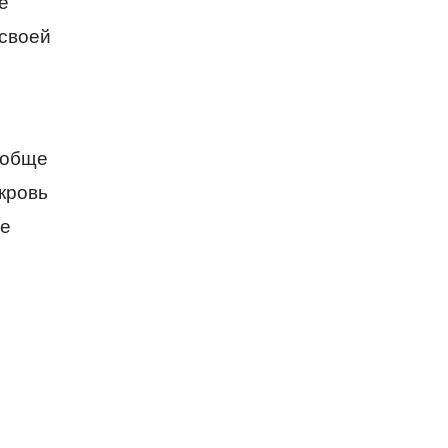
е
 своей
вообще
екровь
не