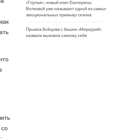
ла
«Глупая»: новый клип Екатерины
Волковой уже называют одной из самых
эмоциональных премьер сезона
как
Прыжок Бойцова с башни «Меркурий»
ать
назвали вызовом самому себе
что
в
пить
 со