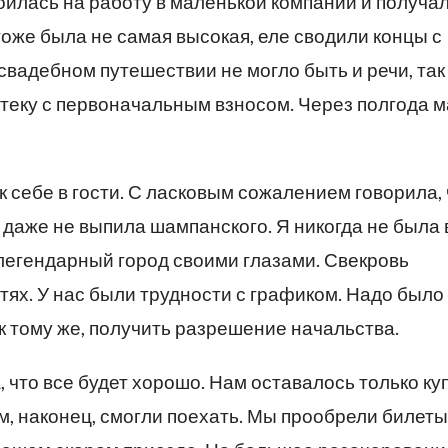
оилась на работу в маленькой компании и получа
оже была не самая высокая, еле сводили концы с
свадебном путешествии не могло быть и речи, так 
теку с первоначальным взносом. Через полгода м
к себе в гости. С ласковым сожалением говорила, 
 даже не выпила шампанского. Я никогда не была 
 легендарный город своими глазами. Свекровь
ях. У нас были трудности с графиком. Надо было
к тому же, получить разрешение начальства.
, что все будет хорошо. Нам оставалось только ку
ем, наконец, смогли поехать. Мы прообрели билеты