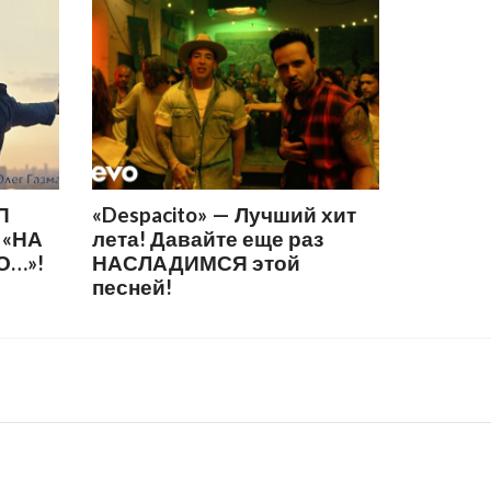
П
«Despacito» — Лучший хит
 «НА
лета! Давайте еще раз
О…»!
НАСЛАДИМСЯ этой
песней!