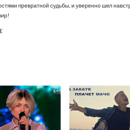
остями превратной судьбы, и уверенно шел навст
мир!
E