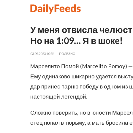
У меня отвисла челюсть
Но на 1:09… Я в шoкe!
03.09.2023 10:54
ПОЛЕЗНО
Марселито Помой (Marcelito Pomoy) —
Ему одинаково шикарно удается высту
дар принес парню победу в одном из ш
настоящей легендой.
Сложно поверить, но в юности Марсели
отец попал в тюрьму, а мать бросила 