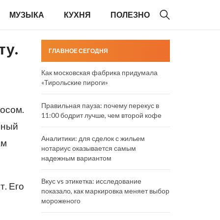
МУЗЫКА
КУХНЯ
ПОЛЕЗНО
ту.
ГЛАВНОЕ СЕГОДНЯ
Как московская фабрика придумала
«Тирольские пироги»
Правильная пауза: почему перекус в
осом.
11:00 бодрит лучше, чем второй кофе
ьный
Аналитики: для сделок с жильем
ам
нотариус оказывается самым
надежным вариантом
Вкус vs этикетка: исследование
т. Его
показало, как маркировка меняет выбор
мороженого