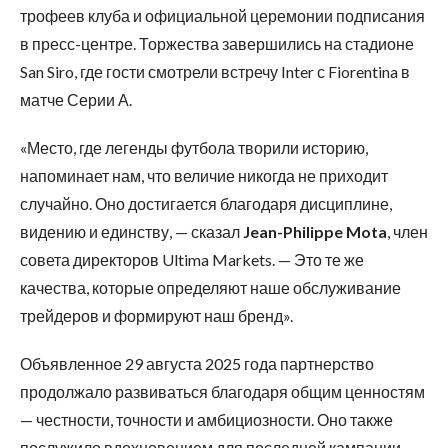
трофеев клуба и официальной церемонии подписания
в пресс-центре. Торжества завершились на стадионе
San Siro, где гости смотрели встречу Inter с Fiorentina в
матче Серии А.
«Место, где легенды футбола творили историю,
напоминает нам, что величие никогда не приходит
случайно. Оно достигается благодаря дисциплине,
видению и единству, — сказал
Jean-Philippe Mota
, член
совета директоров Ultima Markets. — Это те же
качества, которые определяют наше обслуживание
трейдеров и формируют наш бренд».
Объявленное 29 августа 2025 года партнерство
продолжало развиваться благодаря общим ценностям
— честности, точности и амбициозности. Оно также
послужило вдохновением для последней кампании