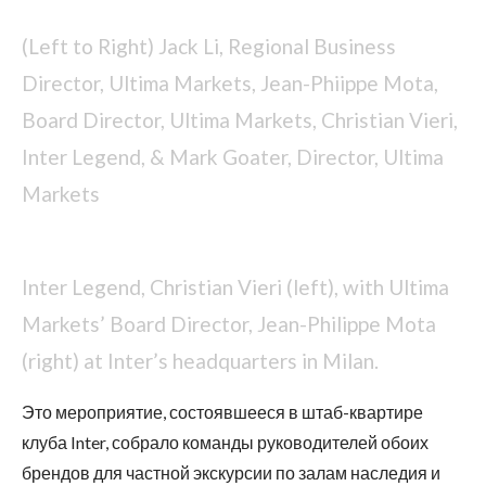
(Left to Right) Jack Li, Regional Business
Director, Ultima Markets, Jean-Phiippe Mota,
Board Director, Ultima Markets, Christian Vieri,
Inter Legend, & Mark Goater, Director, Ultima
Markets
Inter Legend, Christian Vieri (left), with Ultima
Markets’ Board Director, Jean-Philippe Mota
(right) at Inter’s headquarters in Milan.
Это мероприятие, состоявшееся в штаб-квартире
клуба Inter, собрало команды руководителей обоих
брендов для частной экскурсии по залам наследия и