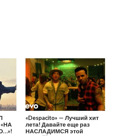
П
«Despacito» — Лучший хит
 «НА
лета! Давайте еще раз
О…»!
НАСЛАДИМСЯ этой