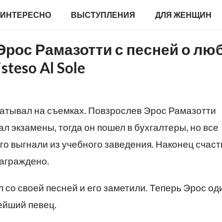
ИНТЕРЕСНО
ВЫСТУПЛЕНИЯ
ДЛЯ ЖЕНЩИН
рос Рамазотти с песней о лю
steso Al Sole
абатывал на съемках. Повзрослев Эрос Рамазотти
ал экзамены, тогда он пошел в бухгалтеры, но все
его выгнали из учебного заведения. Наконец счаст
награждено.
л со своей песней и его заметили. Теперь Эрос од
ейший певец.