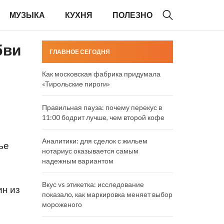
МУЗЫКА
КУХНЯ
ПОЛЕЗНО
бви
ГЛАВНОЕ СЕГОДНЯ
Как московская фабрика придумала
«Тирольские пироги»
Правильная пауза: почему перекус в
11:00 бодрит лучше, чем второй кофе
Аналитики: для сделок с жильем
ье
нотариус оказывается самым
надежным вариантом
Вкус vs этикетка: исследование
ин из
показало, как маркировка меняет выбор
мороженого