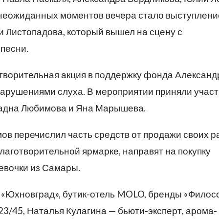
неожиданных моментов вечера стало выступлени
 Листопадова, который вышел на сцену с
 песни.
отворительная акция в поддержку фонда Александ
нарушениями слуха. В мероприятии приняли учас
адна Любимова и Яна Марышева.
в перечислил часть средств от продажи своих р
лаготворительной ярмарке, направят на покупку
евочки из Самары.
ь «Юхновград», бутик-отель MOLO, бренды «Фило
23/45, Наталья Кулагина — бьюти-эксперт, арома-