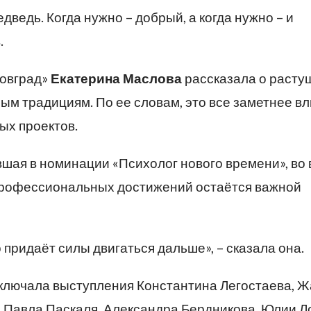
дведь. Когда нужно – добрый, а когда нужно – и
.
новград»
Екатерина Маслова
рассказала о расту
ным традициям. По ее словам, это все заметнее в
ых проектов.
вшая в номинации «Психолог нового времени», во
профессиональных достижений остаётся важной
о придаёт силы двигаться дальше», – сказала она.
ключала выступления Константина Легостаева, 
 Павла Паскаля, Александра Бердникова, Юлии Л