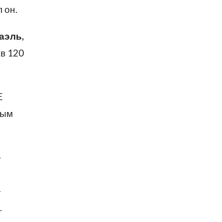
 он.
аэль,
в 120
E
ным
»
–
.