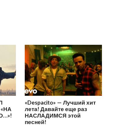
П
«Despacito» — Лучший хит
 «НА
лета! Давайте еще раз
О…»!
НАСЛАДИМСЯ этой
песней!