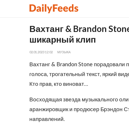
Вахтанг & Brandon Sto
шикарный клип
02.01.2023 12:02
МУЗЫКА
Вахтанг & Brandon Stone порадовали 
голоса, трогательный текст, яркий ви
Кто прав, кто виноват…
Восходящая звезда музыкального олим
аранжировщик и продюсер Брэндон Ст
направлений.