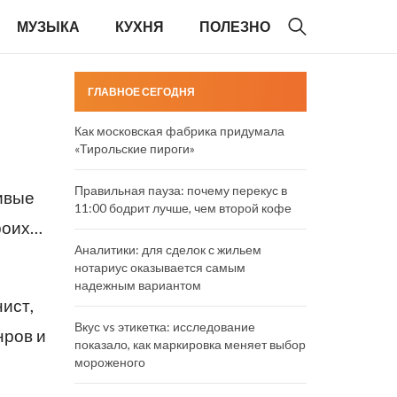
МУЗЫКА
КУХНЯ
ПОЛЕЗНО
ГЛАВНОЕ СЕГОДНЯ
Как московская фабрика придумала
«Тирольские пироги»
Правильная пауза: почему перекус в
ивые
11:00 бодрит лучше, чем второй кофе
троих…
Аналитики: для сделок с жильем
нотариус оказывается самым
надежным вариантом
ист,
Вкус vs этикетка: исследование
нров и
показало, как маркировка меняет выбор
мороженого