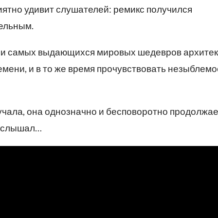
ятно удивит слушателей: ремикс получился
ельным.
ми самых выдающихся мировых шедевров архите
емени, и в то же время прочувствовать незыблемо
звучала, она однозначно и бесповоротно продолжае
 услышал…