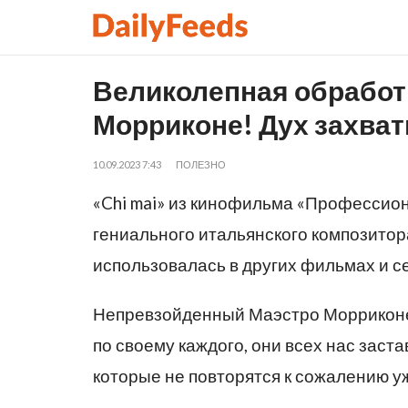
Великолепная обработ
Морриконе! Дух захват
10.09.2023 7:43
ПОЛЕЗНО
«Chi mai» из кинофильма «Профессио
гениального итальянского композито
использовалась в других фильмах и с
Непревзойденный Маэстро Морриконе
по своему каждого, они всех нас зас
которые не повторятся к сожалению уж