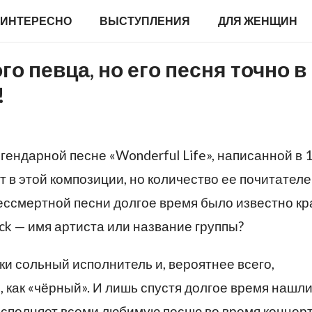
ИНТЕРЕСНО
ВЫСТУПЛЕНИЯ
ДЛЯ ЖЕНЩИН
го певца, но его песня точно в
!
егендарной песне «Wonderful Life», написанной в 
ит в этой композиции, но количество ее почитател
ессмертной песни долгое время было известно к
ack — имя артиста или название группы?
ки сольный исполнитель и, вероятнее всего,
, как «чёрный». И лишь спустя долгое время нашл
исполняет всеми любимую песню во время концерт