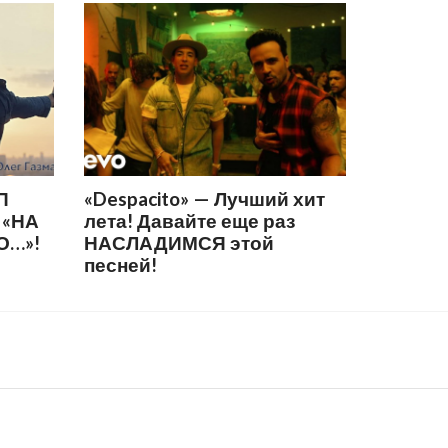
П
«Despacito» — Лучший хит
 «НА
лета! Давайте еще раз
О…»!
НАСЛАДИМСЯ этой
песней!