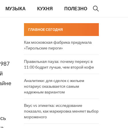
МУЗЫКА
КУХНЯ
ПОЛЕЗНО
ГЛАВНОЕ СЕГОДНЯ
Как московская фабрика придумала
«Тирольские пироги»
Правильная пауза: почему перекус в
1987
11:00 бодрит лучше, чем второй кофе
ей
Аналитики: для сделок с жильем
райне
нотариус оказывается самым
надежным вариантом
Вкус vs этикетка: исследование
показало, как маркировка меняет выбор
мороженого
ись
а.