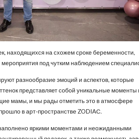
к, находящихся на схожем сроке беременности,
 мероприятия под чутким наблюдением специалис
ируют разнообразие эмоций и аспектов, которые
ттенок представляет собой уникальные моменты 
щие мамы, и мы рады отметить это в атмосфере
 прошло в арт-пространстве ZODIAС.
 наполнено яркими моментами и неожиданными
рантированный подарок, а также возможность зав