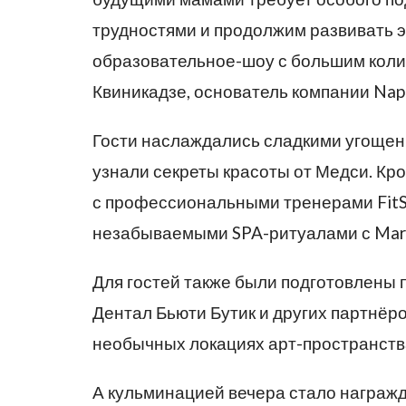
трудностями и продолжим развивать 
образовательное-шоу с большим колич
Квиникадзе, основатель компании Nap
Гости наслаждались сладкими угощени
узнали секреты красоты от Медси. Кр
с профессиональными тренерами FitSta
незабываемыми SPA-ритуалами с Mar
Для гостей также были подготовлены п
Дентал Бьюти Бутик и других партнёро
необычных локациях арт-пространст
А кульминацией вечера стало награж