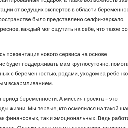
тации от ведущих экспертов в области беременно
ространстве было представлено селфи-зеркало,
есное, каждый мог ощутить на себе, что такое ро
сь презентация нового сервиса на основе
ис будет поддерживать мам круглосуточно, помог
ных с беременностью, родами, уходом за ребёнко
ным вскармливанием.
период беременности. А миссия проекта – это
ы жизни. Мы первые, кто осмелился на такой шаг
ак финансовых, так и эмоциональных. Ведь работ
хода. Однако я рад, что мы справились со всеми