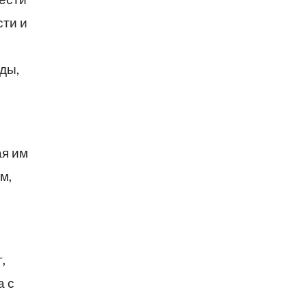
сти и
ды,
ая им
м,
,
а с