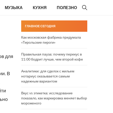
МУЗЫКА
КУХНЯ
ПОЛЕЗНО
ГЛАВНОЕ СЕГОДНЯ
Как московская фабрика придумала
«Тирольские пироги»
Правильная пауза: почему перекус в
ов для
11:00 бодрит лучше, чем второй кофе
Аналитики: для сделок с жильем
и. В
нотариус оказывается самым
х
надежным вариантом
йти
Вкус vs этикетка: исследование
показало, как маркировка меняет выбор
льно
мороженого