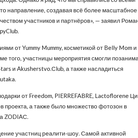
это направление, создавая всё более масштабное
еством участников и партнёров», — заявил Рома
pyClub.
ями от Yummy Mummy, косметикой от Belly Mom и
оме того, участницы мероприятия смогли позаним
rs и Akusherstvo.Сlub, а также насладиться
utaka.
одарки от Freedom, PIERREFABRE, Lactoflorene Ци
в проекта, а также было множество фотозон в
ва ZODIAС.
дение участниц реалити-шоу. Самой активной