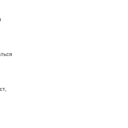
н
аться
ст,