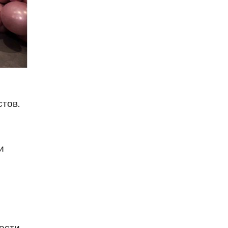
тов.
и
ести