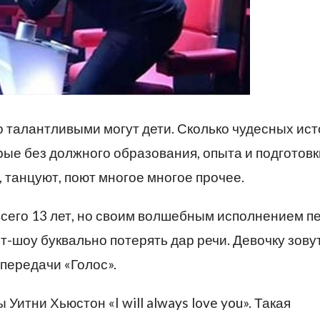
о талантливыми могут дети. Сколько чудесных ис
ые без должного образования, опыта и подготовк
, танцуют, поют многое многое прочее.
сего 13 лет, но своим волшебным исполнением п
т-шоу буквально потерять дар речи. Девочку зову
передачи «Голос».
итни Хьюстон «I will always love you». Такая