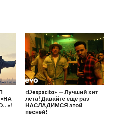
П
«Despacito» — Лучший хит
 «НА
лета! Давайте еще раз
О…»!
НАСЛАДИМСЯ этой
песней!