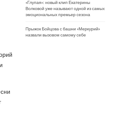
«Глупая»: новый клип Екатерины
Волковой уже называют одной из самых
эмоциональных премьер сезона
Прыжок Бойцова с башни «Меркурий»
назвали вызовом самому себе
торий
и
есни
т