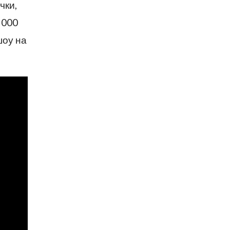
чки,
 000
шоу на